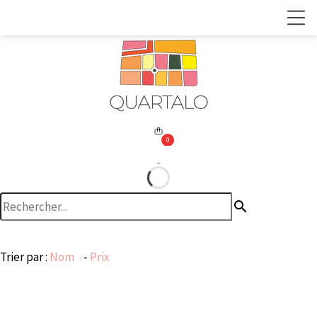
0
search
Trier par :
Nom
-
Prix