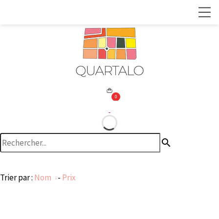
0
search
Trier par :
Nom
-
Prix