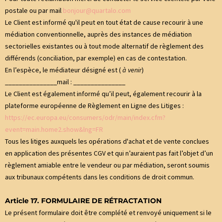
postale ou par mail
bonjour@quartalo.com
Le Client est informé qu'il peut en tout état de cause recourir à une
médiation conventionnelle, auprès des instances de médiation
sectorielles existantes ou à tout mode alternatif de règlement des
différends (conciliation, par exemple) en cas de contestation.
En l’espèce, le médiateur désigné est (
à venir
)
_______________mail : _______________
Le Client est également informé qu’il peut, également recourir à la
plateforme européenne de Règlement en Ligne des Litiges :
https://ec.europa.eu/consumers/odr/main/index.cfm?
event=main.home2.show&lng=FR
Tous les litiges auxquels les opérations d'achat et de vente conclues
en application des présentes CGV et qui n’auraient pas fait l’objet d’un
règlement amiable entre le vendeur ou par médiation, seront soumis
aux tribunaux compétents dans les conditions de droit commun.
Article 17. FORMULAIRE DE RÉTRACTATION
Le présent formulaire doit être complété et renvoyé uniquement si le