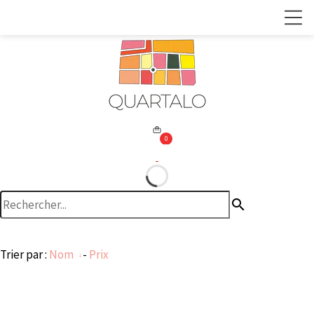
0
search
Trier par :
Nom
-
Prix