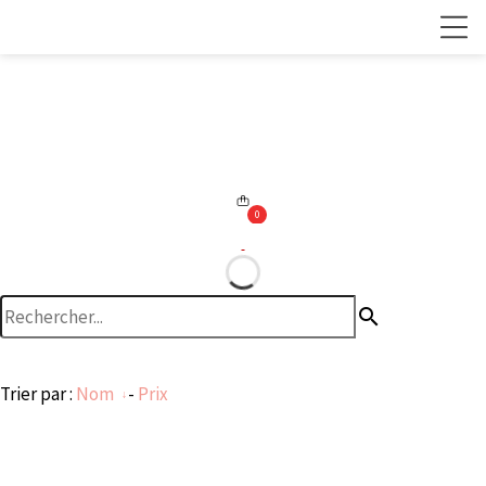
0
search
Trier par :
Nom
-
Prix