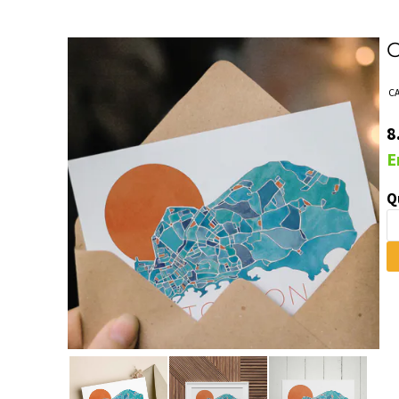
C
C
8
E
Q