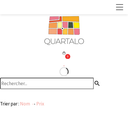
0
search
Trier par :
Nom
-
Prix