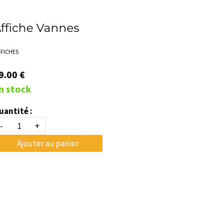
ffiche Vannes
FFICHES
9.00 €
n stock
uantité :
-
+
Ajouter au panier