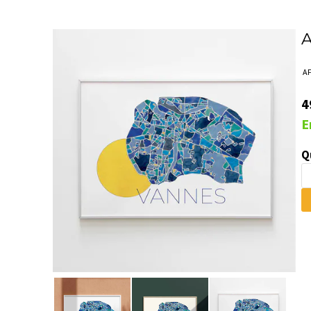
A
A
4
E
Q