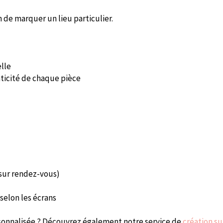
 de marquer un lieu particulier.
elle
nticité de chaque pièce
(sur rendez-vous)
selon les écrans
sonnalisée ? Découvrez également notre service de
création s