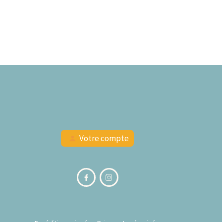
Votre compte
person

