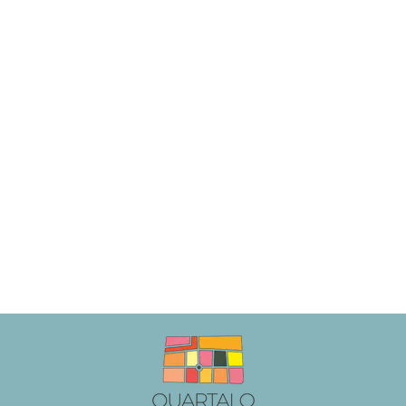
CARTES DE
CORRESPONDANCE
Purus sit amet volutpat consequat mauris nunc
congue nisi vitae. Dis parturient montes nascetur
ridiculus mus. Non odio euismod lacinia at quis
risus sed. Mattis rhoncus urna neque viverra justo.
Sit amet risus nullam eget. Et magnis dis
parturient montes nascetur ridiculus mus. Ut eu
sem integer vitae.