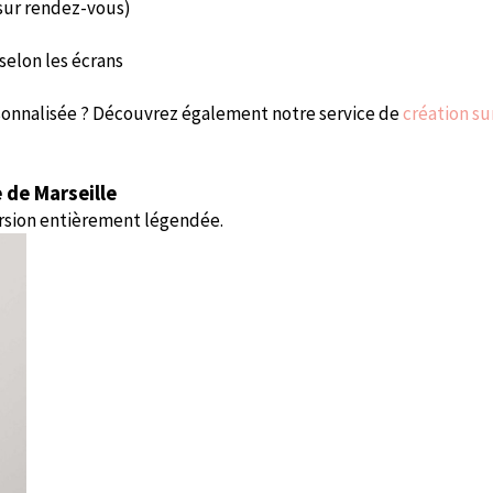
(sur rendez-vous)
Purus sit amet volutpa
parturient montes nasc
selon les écrans
quis risus sed. Mattis 
nullam eget. Et magnis
sonnalisée ? Découvrez également notre service de
création s
Ut eu sem integer vita
e de Marseille
rsion entièrement légendée.