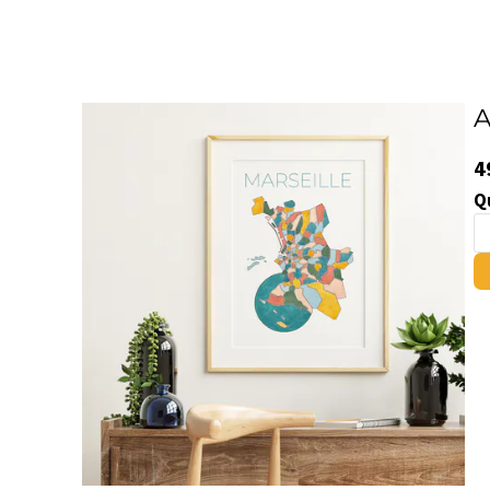
A
4
Q